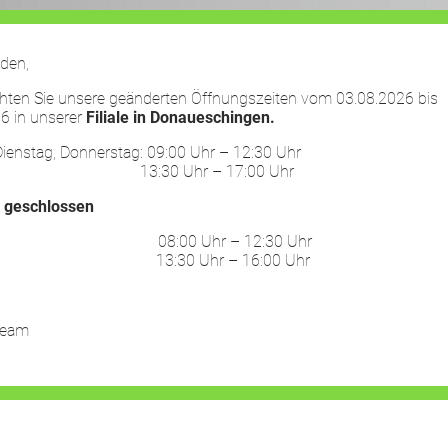
den,
chten Sie unsere geänderten Öffnungszeiten vom 03.08.2026 bis
6 in unserer
Filiale in Donaueschingen.
HOME
LEISTUNGEN
UNTERNEHMEN
ienstag, Donnerstag: 09:00 Uhr – 12:30 Uhr
30 Uhr – 17:00 Uhr
:
geschlossen
ag: 08:00 Uhr – 12:30 Uhr
30 Uhr – 16:00 Uhr
Team
! FAHREN SIE HIERFÜR MIT DER MAUS ÜBER DIE FOTOS…