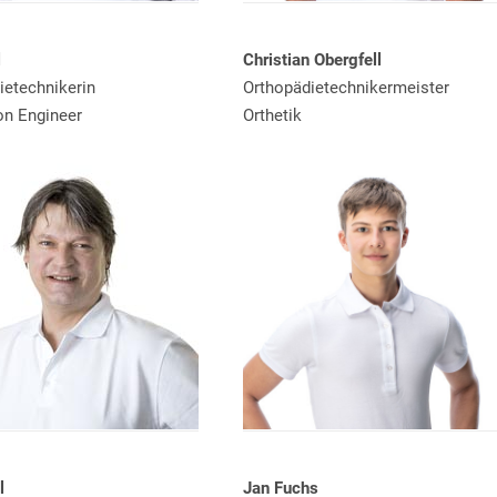
l
Christian Obergfell
ietechnikerin
Orthopädietechnikermeister
on Engineer
Orthetik
Jan Fuchs
l