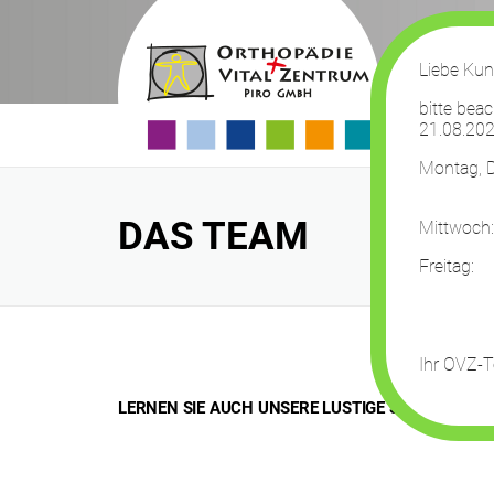
Skip
to
content
Liebe Kun
bitte bea
21.08.202
Montag, D
13:
DAS TEAM
Mittwoch
Freit
13:
Ihr OVZ-
LERNEN SIE AUCH UNSERE LUSTIGE SEITE KENNEN