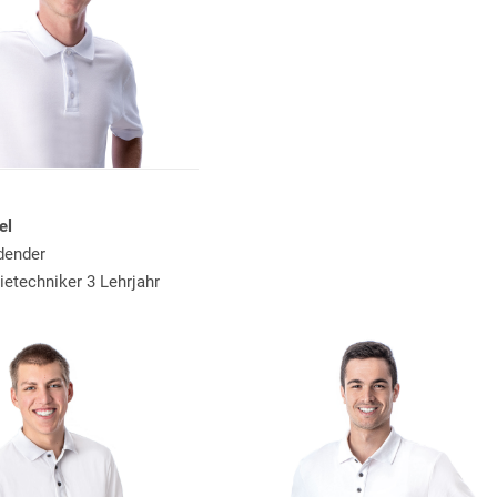
el
dender
ietechniker 3 Lehrjahr