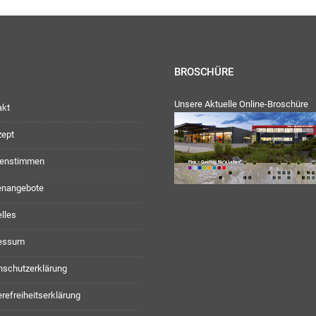
BROSCHÜRE
Unsere Aktuelle Online-Broschüre
akt
zept
enstimmen
lenangebote
lles
essum
nschutzerklärung
erefreiheitserklärung