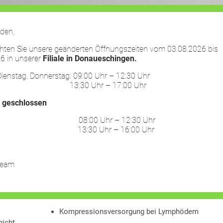
den,
chten Sie unsere geänderten Öffnungszeiten vom 03.08.2026 bis
6 in unserer
Filiale in Donaueschingen.
HOME
LEISTUNGEN
UNTERNEHMEN
ienstag, Donnerstag: 09:00 Uhr – 12:30 Uhr
30 Uhr – 17:00 Uhr
:
geschlossen
ag: 08:00 Uhr – 12:30 Uhr
30 Uhr – 16:00 Uhr
Team
Unsere Leistungen:
manuelle Lymphdrainage
Kompressionsversorgung bei Lymphödem
nicht