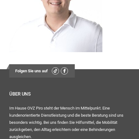
13:30
Uhr – 17:00 Uhr
Mittwoch:
geschlossen
Freitag:
08:00
Uhr – 12:30 Uhr
13:30
Folgen Sie uns auf
Uhr – 16:00 Uhr
Ihr OVZ-Team
ÜBER UNS
Im Hause OVZ Piro steht der Mensch im Mittelpunkt. Eine
kundenorientierte Dienstleistung und die beste Beratung sind uns
besonders wichtig. Bei uns finden Sie Hilfsmittel, die Mobilität
zurückgeben, den Alltag erleichtern oder eine Behinderungen
ausgleichen.