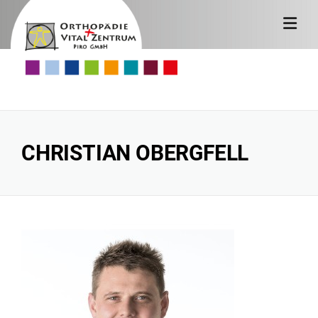
Skip
to
content
CHRISTIAN OBERGFELL
Liebe Kunden,
bitte beachten Sie
unsere geänderten
Öffnungszeiten
vom 03.08.2026
bis 21.08.2026 in
unserer
Filiale in
Donaueschingen.
Montag, Dienstag,
Donnerstag: 09:00
Uhr – 12:30 Uhr