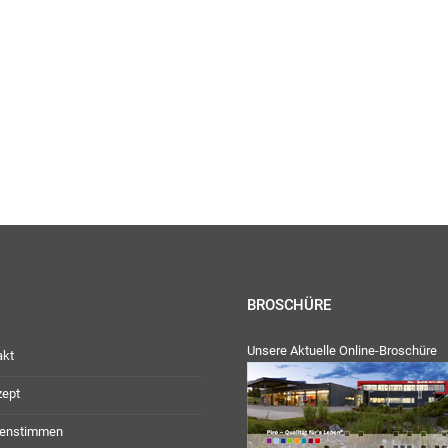
ienstag, Donnerstag: 09:00 Uhr – 12:30 Uhr
30 Uhr – 17:00 Uhr
:
geschlossen
ag: 08:00 Uhr – 12:30 Uhr
30 Uhr – 16:00 Uhr
Team
BROSCHÜRE
Unsere Aktuelle Online-Broschüre
akt
zept
enstimmen