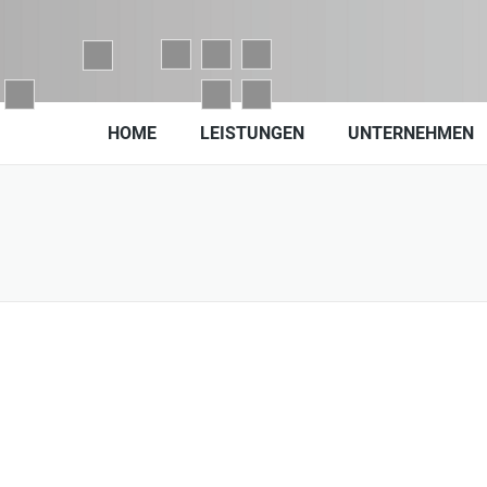
HOME
LEISTUNGEN
UNTERNEHMEN
den,
chten Sie unsere geänderten Öffnungszeiten vom 03.08.2026 bis
6 in unserer
Filiale in Donaueschingen.