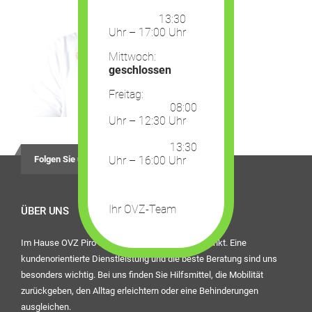
13:30
Uhr – 17:00 Uhr
Mittwoch:
geschlossen
Freitag:
08:00
Uhr – 12:30 Uhr
13:30
Folgen Sie uns auf
Uhr – 16:00 Uhr
Ihr OVZ-Team
ÜBER UNS
Im Hause OVZ Piro steht der Mensch im Mittelpunkt. Eine
kundenorientierte Dienstleistung und die beste Beratung sind uns
besonders wichtig. Bei uns finden Sie Hilfsmittel, die Mobilität
zurückgeben, den Alltag erleichtern oder eine Behinderungen
ausgleichen.