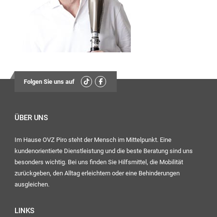
13:30
Uhr – 17:00 Uhr
Mittwoch:
geschlossen
Freitag:
08:00
Folgen Sie uns auf
Uhr – 12:30 Uhr
13:30
Uhr – 16:00 Uhr
ÜBER UNS
Im Hause OVZ Piro steht der Mensch im Mittelpunkt. Eine
Ihr OVZ-Team
kundenorientierte Dienstleistung und die beste Beratung sind uns
besonders wichtig. Bei uns finden Sie Hilfsmittel, die Mobilität
zurückgeben, den Alltag erleichtern oder eine Behinderungen
ausgleichen.
LINKS