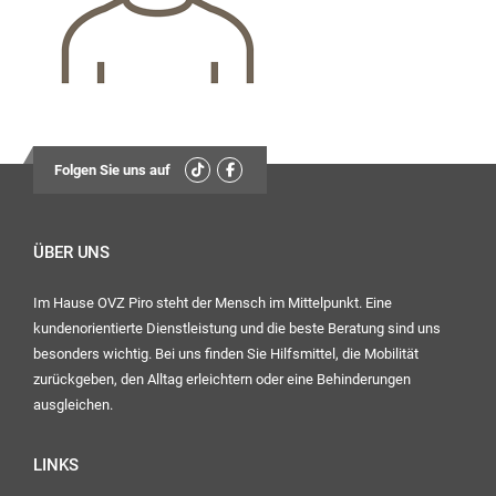
13:30
Uhr – 17:00 Uhr
Mittwoch:
geschlossen
Freitag:
08:00
Folgen Sie uns auf
Uhr – 12:30 Uhr
13:30
ÜBER UNS
Uhr – 16:00 Uhr
Im Hause OVZ Piro steht der Mensch im Mittelpunkt. Eine
kundenorientierte Dienstleistung und die beste Beratung sind uns
Ihr OVZ-Team
besonders wichtig. Bei uns finden Sie Hilfsmittel, die Mobilität
zurückgeben, den Alltag erleichtern oder eine Behinderungen
ausgleichen.
LINKS