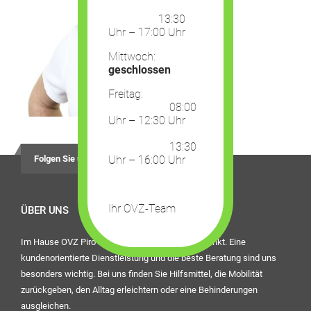
13:30
Uhr – 17:00 Uhr
Mittwoch:
geschlossen
Freitag:
08:00
Uhr – 12:30 Uhr
13:30
Folgen Sie uns auf
Uhr – 16:00 Uhr
Ihr OVZ-Team
ÜBER UNS
Im Hause OVZ Piro steht der Mensch im Mittelpunkt. Eine
kundenorientierte Dienstleistung und die beste Beratung sind uns
besonders wichtig. Bei uns finden Sie Hilfsmittel, die Mobilität
zurückgeben, den Alltag erleichtern oder eine Behinderungen
ausgleichen.