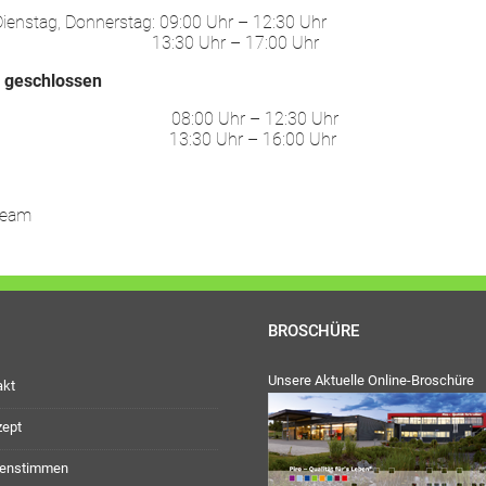
ienstag, Donnerstag: 09:00 Uhr – 12:30 Uhr
30 Uhr – 17:00 Uhr
:
geschlossen
ag: 08:00 Uhr – 12:30 Uhr
30 Uhr – 16:00 Uhr
Team
BROSCHÜRE
Unsere Aktuelle Online-Broschüre
akt
zept
enstimmen