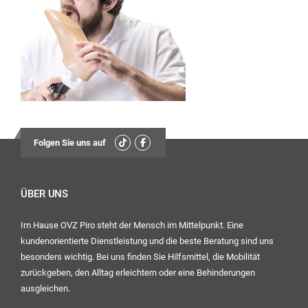
13:30
Uhr – 17:00 Uhr
Mittwoch:
geschlossen
Freitag:
08:00
Uhr – 12:30 Uhr
Folgen Sie uns auf
13:30
Uhr – 16:00 Uhr
ÜBER UNS
Ihr OVZ-Team
Im Hause OVZ Piro steht der Mensch im Mittelpunkt. Eine
kundenorientierte Dienstleistung und die beste Beratung sind uns
besonders wichtig. Bei uns finden Sie Hilfsmittel, die Mobilität
zurückgeben, den Alltag erleichtern oder eine Behinderungen
ausgleichen.