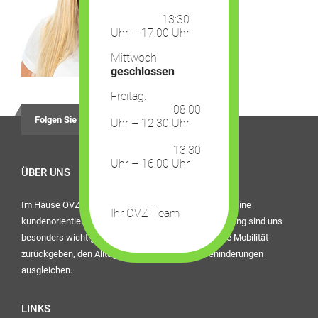
13:30
Uhr – 17:00 Uhr
Mittwoch:
geschlossen
Freitag:
08:00
Folgen Sie uns auf
Uhr – 12:30 Uhr
13:30
Uhr – 16:00 Uhr
ÜBER UNS
Im Hause OVZ Piro steht der Mensch im Mittelpunkt. Eine
Ihr OVZ-Team
kundenorientierte Dienstleistung und die beste Beratung sind uns
besonders wichtig. Bei uns finden Sie Hilfsmittel, die Mobilität
zurückgeben, den Alltag erleichtern oder eine Behinderungen
ausgleichen.
LINKS