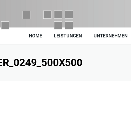
HOME
LEISTUNGEN
UNTERNEHMEN
ER_0249_500X500
den,
chten Sie unsere geänderten Öffnungszeiten vom 03.08.2026 bis
6 in unserer
Filiale in Donaueschingen.