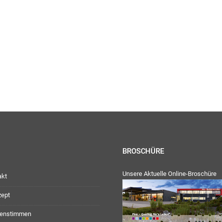
ienstag, Donnerstag: 09:00 Uhr – 12:30 Uhr
30 Uhr – 17:00 Uhr
:
geschlossen
ag: 08:00 Uhr – 12:30 Uhr
30 Uhr – 16:00 Uhr
Team
BROSCHÜRE
Unsere Aktuelle Online-Broschüre
akt
zept
enstimmen