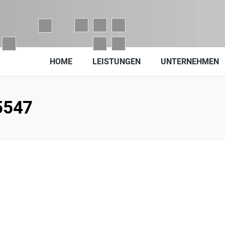
HOME
LEISTUNGEN
UNTERNEHMEN
5547
den,
chten Sie unsere geänderten Öffnungszeiten vom 03.08.2026 bis
6 in unserer
Filiale in Donaueschingen.