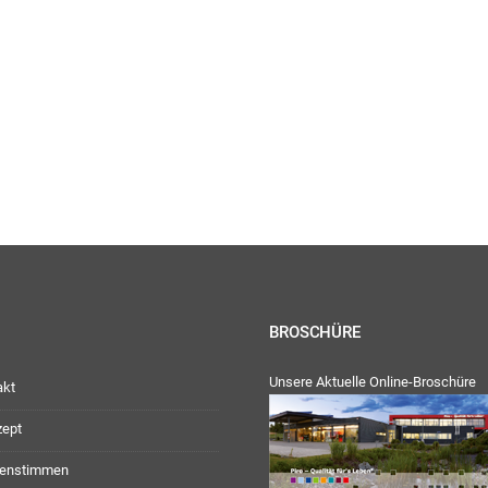
ienstag, Donnerstag: 09:00 Uhr – 12:30 Uhr
30 Uhr – 17:00 Uhr
:
geschlossen
ag: 08:00 Uhr – 12:30 Uhr
30 Uhr – 16:00 Uhr
Team
BROSCHÜRE
Unsere Aktuelle Online-Broschüre
akt
zept
enstimmen