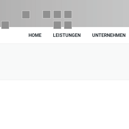
HOME
LEISTUNGEN
UNTERNEHMEN
den,
chten Sie unsere geänderten Öffnungszeiten vom 03.08.2026 bis
6 in unserer
Filiale in Donaueschingen.