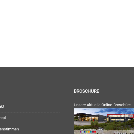
ienstag, Donnerstag: 09:00 Uhr – 12:30 Uhr
30 Uhr – 17:00 Uhr
:
geschlossen
ag: 08:00 Uhr – 12:30 Uhr
30 Uhr – 16:00 Uhr
Team
BROSCHÜRE
Unsere Aktuelle Online-Broschüre
akt
zept
enstimmen