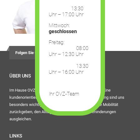
13:30
Uhr – 17:00 Uhr
Mittwoch:
geschlossen
Freitag:
08:00
Folgen Sie uns auf
Uhr – 12:30 Uhr
13:30
Uhr – 16:00 Uhr
ÜBER UNS
Im Hause OVZ Piro steht der Mensch im Mittelpunkt. Eine
Ihr OVZ-Team
kundenorientierte Dienstleistung und die beste Beratung sind uns
besonders wichtig. Bei uns finden Sie Hilfsmittel, die Mobilität
zurückgeben, den Alltag erleichtern oder eine Behinderungen
ausgleichen.
LINKS