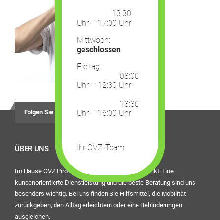
13:30
Uhr – 17:00 Uhr
Mittwoch:
geschlossen
Freitag:
08:00
Uhr – 12:30 Uhr
13:30
Folgen Sie uns auf
Uhr – 16:00 Uhr
Ihr OVZ-Team
ÜBER UNS
Im Hause OVZ Piro steht der Mensch im Mittelpunkt. Eine
kundenorientierte Dienstleistung und die beste Beratung sind uns
besonders wichtig. Bei uns finden Sie Hilfsmittel, die Mobilität
zurückgeben, den Alltag erleichtern oder eine Behinderungen
ausgleichen.