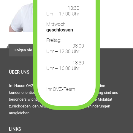
13:30
Uhr – 17:00 Uhr
Mittwoch:
geschlossen
Freitag:
08:00
Folgen Sie uns auf
Uhr – 12:30 Uhr
13:30
Uhr – 16:00 Uhr
ÜBER UNS
Im Hause OVZ Piro steht der Mensch im Mittelpunkt. Eine
Ihr OVZ-Team
kundenorientierte Dienstleistung und die beste Beratung sind uns
besonders wichtig. Bei uns finden Sie Hilfsmittel, die Mobilität
zurückgeben, den Alltag erleichtern oder eine Behinderungen
ausgleichen.
LINKS