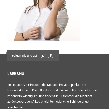
13:30
Uhr – 17:00 Uhr
Mittwoch:
geschlossen
Freitag:
08:00
Uhr – 12:30 Uhr
13:30
Folgen Sie uns auf
Uhr – 16:00 Uhr
Ihr OVZ-Team
ÜBER UNS
Im Hause OVZ Piro steht der Mensch im Mittelpunkt. Eine
kundenorientierte Dienstleistung und die beste Beratung sind uns
besonders wichtig. Bei uns finden Sie Hilfsmittel, die Mobilität
zurückgeben, den Alltag erleichtern oder eine Behinderungen
ausgleichen.