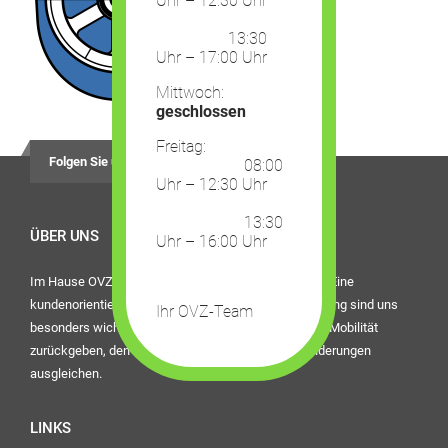
Uhr – 12:30 Uhr
13:30
Uhr – 17:00 Uhr
Mittwoch:
geschlossen
Freitag:
Folgen Sie uns auf
08:00
Uhr – 12:30 Uhr
13:30
ÜBER UNS
Uhr – 16:00 Uhr
Im Hause OVZ Piro steht der Mensch im Mittelpunkt. Eine
kundenorientierte Dienstleistung und die beste Beratung sind uns
Ihr OVZ-Team
besonders wichtig. Bei uns finden Sie Hilfsmittel, die Mobilität
zurückgeben, den Alltag erleichtern oder eine Behinderungen
ausgleichen.
LINKS