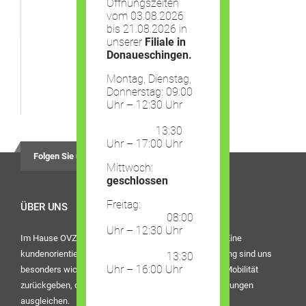
Öffnungszeiten
vom 03.08.2026
bis 21.08.2026 in
unserer
Filiale in
Donaueschingen.
Montag, Dienstag,
Donnerstag: 09:00
Uhr – 12:30 Uhr
13:30
Uhr – 17:00 Uhr
Folgen Sie uns auf
Mittwoch:
geschlossen
Freitag:
ÜBER UNS
08:00
Uhr – 12:30 Uhr
Im Hause OVZ Piro steht der Mensch im Mittelpunkt. Eine
kundenorientierte Dienstleistung und die beste Beratung sind uns
13:30
Uhr – 16:00 Uhr
besonders wichtig. Bei uns finden Sie Hilfsmittel, die Mobilität
zurückgeben, den Alltag erleichtern oder eine Behinderungen
ausgleichen.