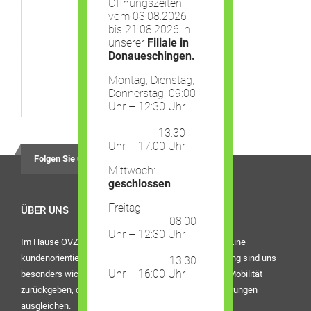
Öffnungszeiten
vom 03.08.2026
bis 21.08.2026 in
unserer
Filiale in
Donaueschingen.
Montag, Dienstag,
Donnerstag: 09:00
Uhr – 12:30 Uhr
13:30
Uhr – 17:00 Uhr
Folgen Sie uns auf
Mittwoch:
geschlossen
Freitag:
ÜBER UNS
08:00
Uhr – 12:30 Uhr
Im Hause OVZ Piro steht der Mensch im Mittelpunkt. Eine
kundenorientierte Dienstleistung und die beste Beratung sind uns
13:30
Uhr – 16:00 Uhr
besonders wichtig. Bei uns finden Sie Hilfsmittel, die Mobilität
zurückgeben, den Alltag erleichtern oder eine Behinderungen
ausgleichen.