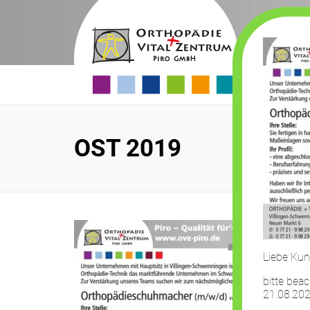
Skip
to
content
OST 2019
Liebe Kun
bitte bea
21.08.202