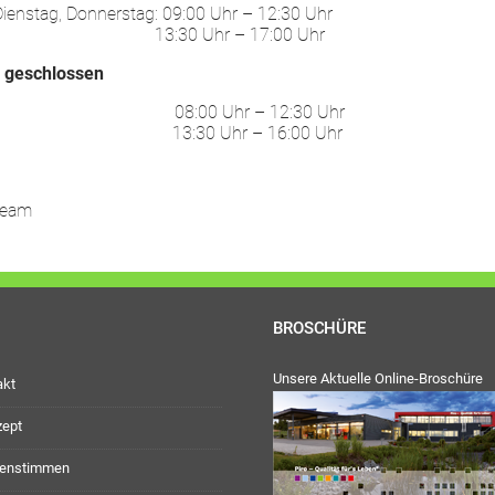
ienstag, Donnerstag: 09:00 Uhr – 12:30 Uhr
30 Uhr – 17:00 Uhr
:
geschlossen
ag: 08:00 Uhr – 12:30 Uhr
30 Uhr – 16:00 Uhr
Team
BROSCHÜRE
Unsere Aktuelle Online-Broschüre
akt
zept
enstimmen