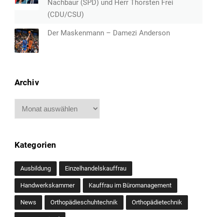
Nachbaur (SPD) und Herr Thorsten Frei
(CDU/CSU)
Der Maskenmann – Damezi Anderson
Archiv
Archiv
Kategorien
Ausbildung
Einzelhandelskauffrau
Handwerkskammer
Kauffrau im Büromanagement
News
Orthopädieschuhtechnik
Orthopädietechnik