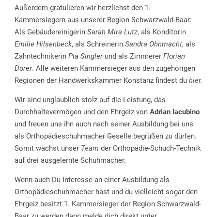
Außerdem gratulieren wir herzlichst den 1.
Kammersiegern aus unserer Region Schwarzwald-Baar:
Als Gebäudereinigerin
Sarah Mira Lutz
, als Konditorin
Emilie Hilsenbeck
, als Schreinerin
Sandra Ohnmacht
, als
Zahntechnikerin
Pia Singler
und als Zimmerer
Florian
Dorer
. Alle weiteren Kammersieger aus den zugehörigen
Regionen der Handwerkskammer Konstanz findest du
hier.
Wir sind unglaublich stolz auf die Leistung, das
Durchhaltevermögen und den Ehrgeiz von
Adrian Iacubino
und freuen uns ihn auch nach seiner Ausbildung bei uns
als Orthopädieschuhmacher Geselle begrüßen zu dürfen.
Somit wächst unser
Team
der Orthopädie-Schuch-Technik
auf drei ausgelernte Schuhmacher.
Wenn auch Du Interesse an einer Ausbildung als
Orthopädieschuhmacher hast und du vielleicht sogar den
Ehrgeiz besitzt 1. Kammersieger der Region Schwarzwald-
Baar zu werden dann melde dich direkt unter