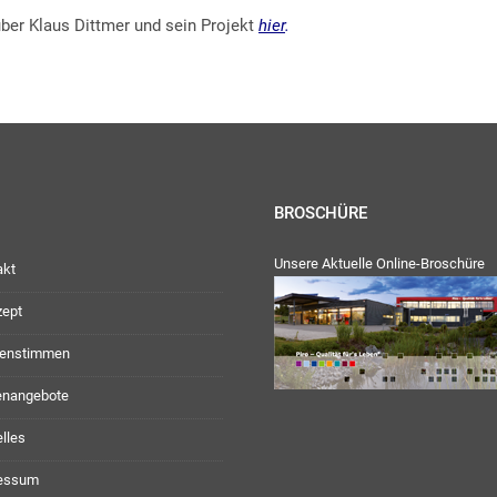
 über Klaus Dittmer und sein Projekt
hier
.
BROSCHÜRE
Unsere Aktuelle Online-Broschüre
akt
zept
enstimmen
lenangebote
lles
essum