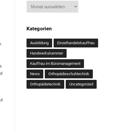
Archiv
m
Kategorien
Ausbildung
Einzelhandelskauffrau
n
Handwerkskammer
Kauffrau im Büromanagement
s
nd
News
Orthopädieschuhtechnik
Orthopädietechnik
Uncategorized
ut