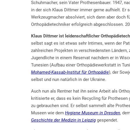
Schuhmacher, sein Vater Prothesenbauer. 1947, nac
in der sich Klaus Dittmer immer gerne aufhielt. Er 
Werkzeugmacher absolviert, sich dann aber doch f
Orthopädietechniker erfolgreich abgeschlossen. 20
Klaus Dittmer ist leidenschaftlicher Orthopädietech
selbst sagt es ist etwas sehr Intimes, wenn der Pat
zahlreichen Projekten in verschiedensten Ländern, z
Jugendliche in einem Reservat nachdem er in Wiscon
Tunesien (Aufbau einer Orthopädiewerkstatt in Tun
Mohamed-Kassab-Institut für Orthopädie
), der Sow
selbst und nun natürlich in der Ukraine.
Auch nun als Rentner hat ihn seine Arbeit als Orth
kritisierte er, dass es kein Recycling für Prothese
zu gebrauchen sind. Er selbst sammelt alte Prothes
Museen wie dem
Hygiene Museum in Dresden
, de
Geschichte der Medizin in Leipzig
gespendet.