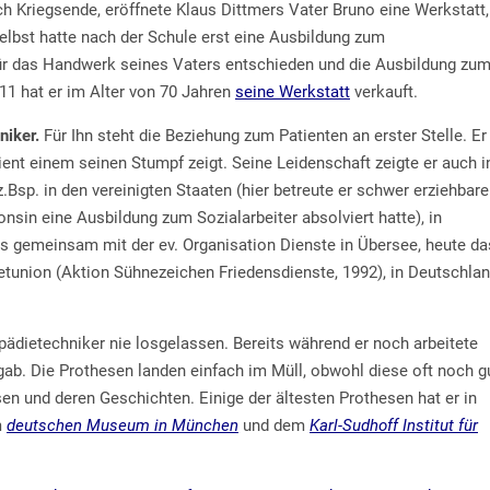
h Kriegsende, eröffnete Klaus Dittmers Vater Bruno eine Werkstatt,
selbst hatte nach der Schule erst eine Ausbildung zum
ür das Handwerk seines Vaters entschieden und die Ausbildung zu
11 hat er im Alter von 70 Jahren
seine
Werkstatt
verkauft.
niker.
Für Ihn steht die Beziehung zum Patienten an erster Stelle. Er
ient einem seinen Stumpf zeigt. Seine Leidenschaft zeigte er auch i
.Bsp. in den vereinigten Staaten (hier betreute er schwer erziehbare
sin eine Ausbildung zum Sozialarbeiter absolviert hatte), in
is gemeinsam mit der ev. Organisation Dienste in Übersee, heute da
jetunion (Aktion Sühnezeichen Friedensdienste, 1992), in Deutschla
opädietechniker nie losgelassen. Bereits während er noch arbeitete
n gab. Die Prothesen landen einfach im Müll, obwohl diese oft noch g
en und deren Geschichten. Einige der ältesten Prothesen hat er in
m
deutschen Museum in München
und dem
Karl-Sudhoff Institut für