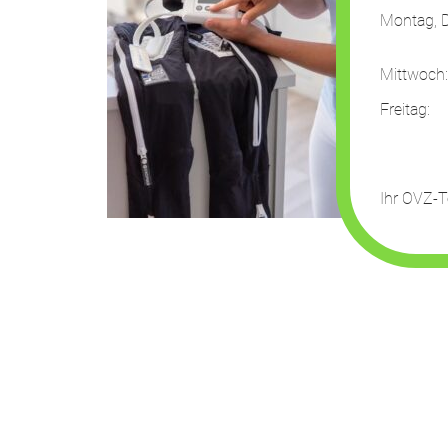
Montag, D
13:
Mittwoch
Freit
13:
Ihr OVZ-