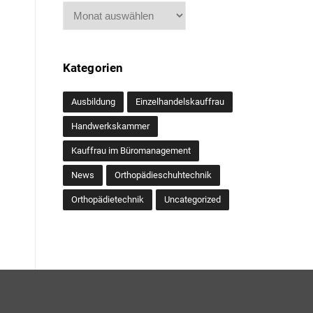
Archiv
Kategorien
Ausbildung
Einzelhandelskauffrau
Handwerkskammer
Kauffrau im Büromanagement
News
Orthopädieschuhtechnik
Orthopädietechnik
Uncategorized