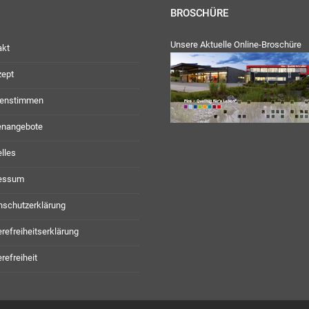
BROSCHÜRE
Unsere Aktuelle Online-Broschüre
akt
zept
enstimmen
lenangebote
lles
essum
nschutzerklärung
erefreiheitserklärung
erefreiheit