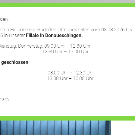
den,
chten Sie unsere geänderten Öffnungszeiten vom 03.08.2026 bis
6 in unserer
Filiale in Donaueschingen.
HOME
LEISTUNGEN
UNTERNEHMEN
ienstag, Donnerstag: 09:00 Uhr – 12:30 Uhr
30 Uhr – 17:00 Uhr
:
geschlossen
ag: 08:00 Uhr – 12:30 Uhr
30 Uhr – 16:00 Uhr
nschen.Arbeit.Leben in VS
Team