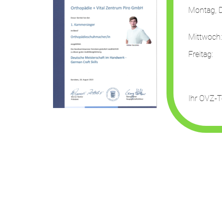
Montag, D
13:
Mittwoch
Freit
13:
Ihr OVZ-