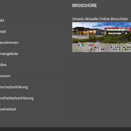
BROSCHÜRE
Unsere Aktuelle Online-Broschüre
akt
zept
enstimmen
lenangebote
lles
essum
nschutzerklärung
erefreiheitserklärung
erefreiheit