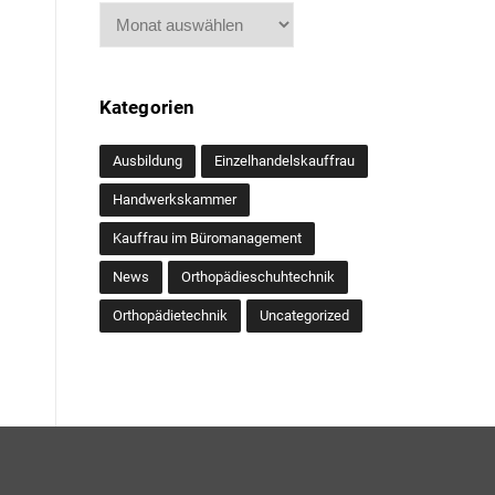
Archiv
Kategorien
Ausbildung
Einzelhandelskauffrau
Handwerkskammer
Kauffrau im Büromanagement
News
Orthopädieschuhtechnik
Orthopädietechnik
Uncategorized