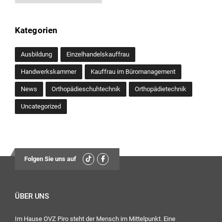
Kategorien
Ausbildung
Einzelhandelskauffrau
Handwerkskammer
Kauffrau im Büromanagement
News
Orthopädieschuhtechnik
Orthopädietechnik
Uncategorized
Folgen Sie uns auf
ÜBER UNS
Im Hause OVZ Piro steht der Mensch im Mittelpunkt. Eine