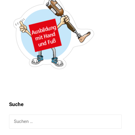
13:30
Uhr – 17:00 Uhr
Mittwoch:
geschlossen
Freitag:
08:00
Uhr – 12:30 Uhr
13:30
Uhr – 16:00 Uhr
Ihr OVZ-Team
Suche
Suchen
nach: