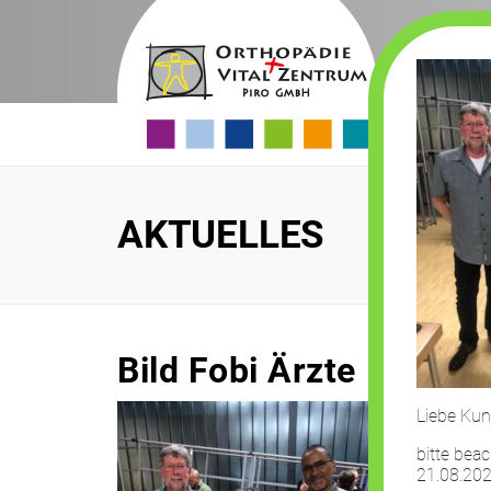
Skip
to
content
AKTUELLES
Bild Fobi Ärzte
Liebe Kun
bitte bea
21.08.202