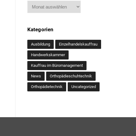
Archiv
Kategorien
Ausbildung
Einzelhandelskauffrau
Handwerkskammer
Kauffrau im Büromanagement
News
Orthopädieschuhtechnik
Orthopädietechnik
Uncategorized