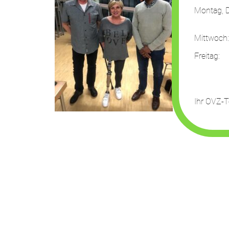
Montag, D
13:
Mittwoch
Freit
13:
Ihr OVZ-