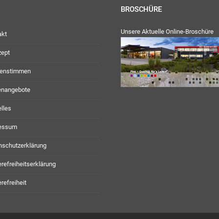
BROSCHÜRE
Unsere Aktuelle Online-Broschüre
akt
zept
enstimmen
lenangebote
lles
essum
nschutzerklärung
erefreiheitserklärung
erefreiheit