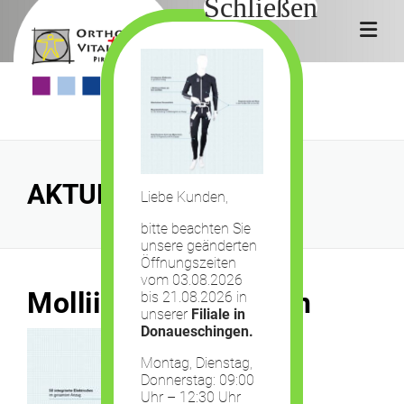
Skip
to
content
AKTUELLES
Liebe Kunden,
bitte beachten Sie
unsere geänderten
Öffnungszeiten
vom 03.08.2026
Mollii Suit Elektroden
bis 21.08.2026 in
unserer
Filiale in
Donaueschingen.
Montag, Dienstag,
Donnerstag: 09:00
Uhr – 12:30 Uhr