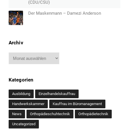
(CDU/CSU)
Der Maskenmann – Damezi Anderson
Archiv
Archiv
Kategorien
Ausbildung
Einzelhandelskauffrau
Handwerkskammer
Kauffrau im Büromanagement
News
Orthopädieschuhtechnik
Orthopädietechnik
Uncategorized