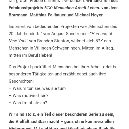
Mit großer Freude dürfen wir verkünden:
Wir sind Teil des
Fotokunstprojekts
61X: Menschen.Arbeit.Leben.
von
Jens
Borrmann, Matthias Fellhauer und Michael Hoyer
.
Inspiriert von bedeutenden Projekten wie
„Menschen des
20. Jahrhunderts”
von August Sander oder
“
Humans of
New York”
von Brandon Stanton, widmet sich
61X
den
Menschen in Villingen-Schwenningen. Mitten im Alltag,
mitten im Berufsleben!
Das Projekt porträtiert Menschen bei ihrer Arbeit oder bei
besonderen Tätigkeiten und erzählt dabei auch ihre
Geschichten!
– Warum tun sie, was sie tun?
– Was motiviert sie?
– Was treibt sie an?
Wir sind stolz, ein Teil dieser besonderen Serie zu sein,
die Vielfalt sichtbar macht – ganz ohne kommerziellen
Hintergrund. Mit viel Herz und künstlerischem Blick für