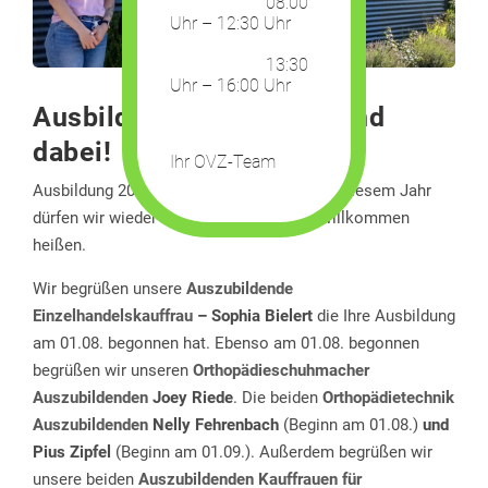
08:00
Uhr – 12:30 Uhr
13:30
Uhr – 16:00 Uhr
Ausbildung 2023 – Wir sind
dabei!
Ihr OVZ-Team
Ausbildung 2023 – Wir sind dabei! Auch in diesem Jahr
dürfen wir wieder viele Auszubildenden Willkommen
heißen.
Wir begrüßen unsere
Auszubildende
Einzelhandelskauffrau
– Sophia Bielert
die Ihre Ausbildung
am 01.08. begonnen hat. Ebenso am 01.08. begonnen
begrüßen wir unseren
Orthopädieschuhmacher
Auszubildenden
Joey Riede
. Die beiden
Orthopädietechnik
Auszubildenden
Nelly Fehrenbach
(Beginn am 01.08.)
und
Pius Zipfel
(Beginn am 01.09.). Außerdem begrüßen wir
unsere beiden
Auszubildenden Kauffrauen für