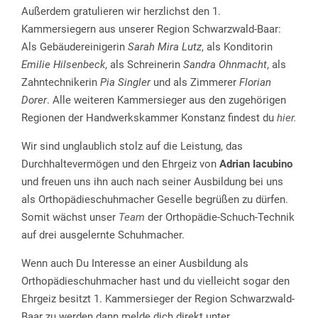
Außerdem gratulieren wir herzlichst den 1.
Kammersiegern aus unserer Region Schwarzwald-Baar:
Als Gebäudereinigerin
Sarah Mira Lutz
, als Konditorin
Emilie Hilsenbeck
, als Schreinerin
Sandra Ohnmacht
, als
Zahntechnikerin
Pia Singler
und als Zimmerer
Florian
Dorer
. Alle weiteren Kammersieger aus den zugehörigen
Regionen der Handwerkskammer Konstanz findest du
hier.
Wir sind unglaublich stolz auf die Leistung, das
Durchhaltevermögen und den Ehrgeiz von
Adrian Iacubino
und freuen uns ihn auch nach seiner Ausbildung bei uns
als Orthopädieschuhmacher Geselle begrüßen zu dürfen.
Somit wächst unser
Team
der Orthopädie-Schuch-Technik
auf drei ausgelernte Schuhmacher.
Wenn auch Du Interesse an einer Ausbildung als
Orthopädieschuhmacher hast und du vielleicht sogar den
Ehrgeiz besitzt 1. Kammersieger der Region Schwarzwald-
Baar zu werden dann melde dich direkt unter