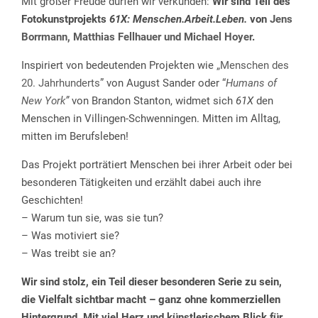
Mit großer Freude dürfen wir verkünden:
Wir sind Teil des
Fotokunstprojekts
61X: Menschen.Arbeit.Leben.
von
Jens
Borrmann, Matthias Fellhauer und Michael Hoyer
.
Inspiriert von bedeutenden Projekten wie
„Menschen des
20. Jahrhunderts”
von August Sander oder
“
Humans of
New York”
von Brandon Stanton, widmet sich
61X
den
Menschen in Villingen-Schwenningen. Mitten im Alltag,
mitten im Berufsleben!
Das Projekt porträtiert Menschen bei ihrer Arbeit oder bei
besonderen Tätigkeiten und erzählt dabei auch ihre
Geschichten!
– Warum tun sie, was sie tun?
– Was motiviert sie?
– Was treibt sie an?
Wir sind stolz, ein Teil dieser besonderen Serie zu sein,
die Vielfalt sichtbar macht – ganz ohne kommerziellen
Hintergrund. Mit viel Herz und künstlerischem Blick für