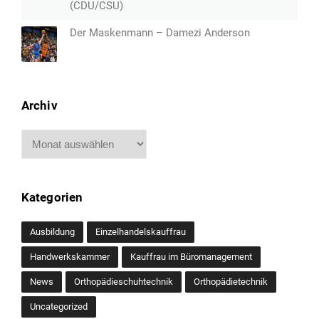
(CDU/CSU)
Der Maskenmann – Damezi Anderson
Archiv
Archiv
Kategorien
Ausbildung
Einzelhandelskauffrau
Handwerkskammer
Kauffrau im Büromanagement
News
Orthopädieschuhtechnik
Orthopädietechnik
Uncategorized