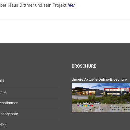
 über Klaus Dittmer und sein Projekt
hier
.
BROSCHÜRE
Unsere Aktuelle Online-Broschüre
akt
zept
enstimmen
lenangebote
lles