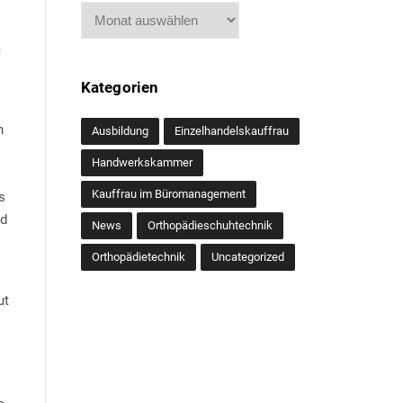
Archiv
m
Kategorien
n
Ausbildung
Einzelhandelskauffrau
Handwerkskammer
Kauffrau im Büromanagement
s
nd
News
Orthopädieschuhtechnik
Orthopädietechnik
Uncategorized
ut