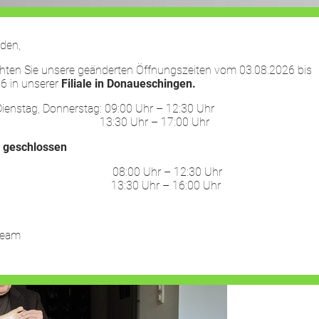
den,
chten Sie unsere geänderten Öffnungszeiten vom 03.08.2026 bis
6 in unserer
Filiale in Donaueschingen.
HOME
LEISTUNGEN
UNTERNEHMEN
ienstag, Donnerstag: 09:00 Uhr – 12:30 Uhr
30 Uhr – 17:00 Uhr
ENSSACHE
:
geschlossen
ag: 08:00 Uhr – 12:30 Uhr
30 Uhr – 16:00 Uhr
Team