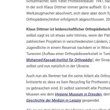
Schuhmacher, sein Vater Prothesenbauer. 1947, nac
in der sich Klaus Dittmer immer gerne aufhielt. Er 
Werkzeugmacher absolviert, sich dann aber doch f
Orthopädietechniker erfolgreich abgeschlossen. 20
Klaus Dittmer ist leidenschaftlicher Orthopädietech
selbst sagt es ist etwas sehr Intimes, wenn der Pat
zahlreichen Projekten in verschiedensten Ländern, z
Jugendliche in einem Reservat nachdem er in Wiscon
Tunesien (Aufbau einer Orthopädiewerkstatt in Tun
Mohamed-Kassab-Institut für Orthopädie
), der Sow
selbst und nun natürlich in der Ukraine.
Auch nun als Rentner hat ihn seine Arbeit als Orth
kritisierte er, dass es kein Recycling für Prothese
zu gebrauchen sind. Er selbst sammelt alte Prothes
Museen wie dem
Hygiene Museum in Dresden
, de
Geschichte der Medizin in Leipzig
gespendet.