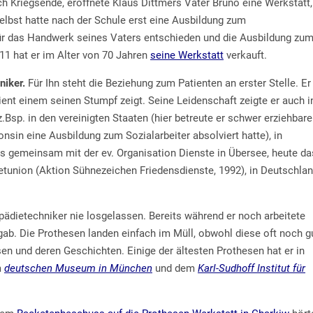
h Kriegsende, eröffnete Klaus Dittmers Vater Bruno eine Werkstatt,
selbst hatte nach der Schule erst eine Ausbildung zum
ür das Handwerk seines Vaters entschieden und die Ausbildung zu
11 hat er im Alter von 70 Jahren
seine
Werkstatt
verkauft.
niker.
Für Ihn steht die Beziehung zum Patienten an erster Stelle. Er
ient einem seinen Stumpf zeigt. Seine Leidenschaft zeigte er auch i
.Bsp. in den vereinigten Staaten (hier betreute er schwer erziehbare
sin eine Ausbildung zum Sozialarbeiter absolviert hatte), in
is gemeinsam mit der ev. Organisation Dienste in Übersee, heute da
jetunion (Aktion Sühnezeichen Friedensdienste, 1992), in Deutschla
opädietechniker nie losgelassen. Bereits während er noch arbeitete
n gab. Die Prothesen landen einfach im Müll, obwohl diese oft noch g
en und deren Geschichten. Einige der ältesten Prothesen hat er in
m
deutschen Museum in München
und dem
Karl-Sudhoff Institut für