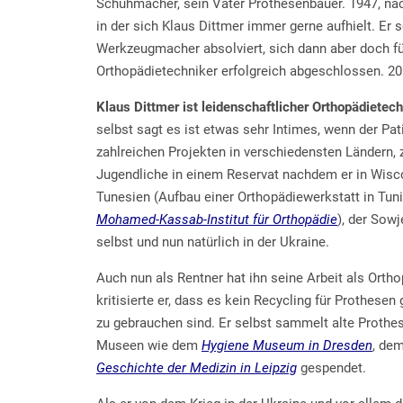
Schuhmacher, sein Vater Prothesenbauer. 1947, nac
in der sich Klaus Dittmer immer gerne aufhielt. Er 
Werkzeugmacher absolviert, sich dann aber doch f
Orthopädietechniker erfolgreich abgeschlossen. 20
Klaus Dittmer ist leidenschaftlicher Orthopädietech
selbst sagt es ist etwas sehr Intimes, wenn der Pat
zahlreichen Projekten in verschiedensten Ländern, z
Jugendliche in einem Reservat nachdem er in Wiscon
Tunesien (Aufbau einer Orthopädiewerkstatt in Tun
Mohamed-Kassab-Institut für Orthopädie
), der Sow
selbst und nun natürlich in der Ukraine.
Auch nun als Rentner hat ihn seine Arbeit als Orth
kritisierte er, dass es kein Recycling für Prothese
zu gebrauchen sind. Er selbst sammelt alte Prothes
Museen wie dem
Hygiene Museum in Dresden
, de
Geschichte der Medizin in Leipzig
gespendet.