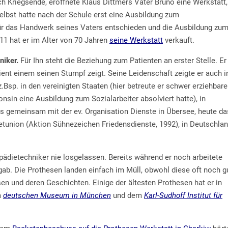
h Kriegsende, eröffnete Klaus Dittmers Vater Bruno eine Werkstatt,
selbst hatte nach der Schule erst eine Ausbildung zum
ür das Handwerk seines Vaters entschieden und die Ausbildung zu
11 hat er im Alter von 70 Jahren
seine
Werkstatt
verkauft.
niker.
Für Ihn steht die Beziehung zum Patienten an erster Stelle. Er
ient einem seinen Stumpf zeigt. Seine Leidenschaft zeigte er auch i
.Bsp. in den vereinigten Staaten (hier betreute er schwer erziehbare
sin eine Ausbildung zum Sozialarbeiter absolviert hatte), in
is gemeinsam mit der ev. Organisation Dienste in Übersee, heute da
jetunion (Aktion Sühnezeichen Friedensdienste, 1992), in Deutschla
opädietechniker nie losgelassen. Bereits während er noch arbeitete
n gab. Die Prothesen landen einfach im Müll, obwohl diese oft noch g
en und deren Geschichten. Einige der ältesten Prothesen hat er in
m
deutschen Museum in München
und dem
Karl-Sudhoff Institut für