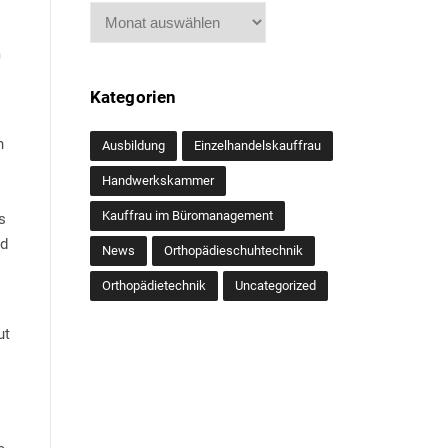
Archiv
m
Kategorien
n
Ausbildung
Einzelhandelskauffrau
Handwerkskammer
Kauffrau im Büromanagement
s
nd
News
Orthopädieschuhtechnik
Orthopädietechnik
Uncategorized
ut