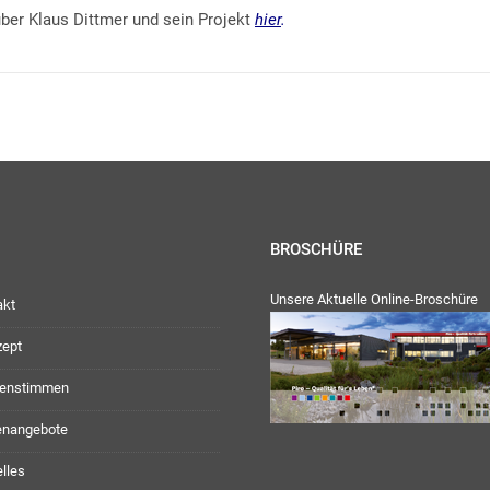
 über Klaus Dittmer und sein Projekt
hier
.
BROSCHÜRE
Unsere Aktuelle Online-Broschüre
akt
zept
enstimmen
lenangebote
lles